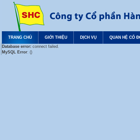
TRANG CHỦ
GIỚI THIỆU
DỊCH VỤ
QUAN HỆ CỔ 
Database error:
connect failed.
MySQL Error
: ()