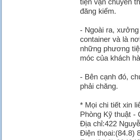
tiện vận chuyển th
đăng kiểm.
- Ngoài ra, xưởng
container và là n
những phương tiệ
móc của khách hàn
- Bên cạnh đó, ch
phải chăng.
* Mọi chi tiết xin l
Phòng Kỹ thuật - 
Địa chỉ:422 Nguy
Điện thọai:(84.8) 