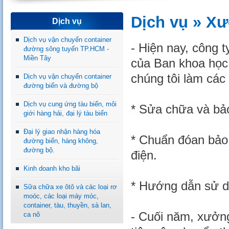
Dịch vụ » X
Dịch vụ
Dịch vụ vận chuyển container
- Hiện nay, công 
đường sông tuyến TP.HCM -
Miền Tây
của Ban khoa học
chúng tôi làm các
Dịch vụ vận chuyển container
đường biển và đường bộ
Dịch vụ cung ứng tàu biển, môi
* Sửa chữa và bảo
giới hàng hải, đại lý tàu biển
Đại lý giao nhận hàng hóa
* Chuẩn đóan bảo
đường biển, hàng không,
đường bộ.
điện.
Kinh doanh kho bãi
* Hướng dẫn sử dụ
Sữa chữa xe ôtô và các loại rơ
moóc, các loại máy móc,
container, tàu, thuyền, sà lan,
- Cuối năm, xưởn
ca nô