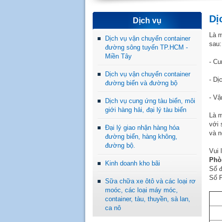
Dị
Dịch vụ
Là m
Dịch vụ vận chuyển container
sau:
đường sông tuyến TP.HCM -
Miền Tây
-
Cu
Dịch vụ vận chuyển container
-
Dị
đường biển và đường bộ
-
Vậ
Dịch vụ cung ứng tàu biển, môi
giới hàng hải, đại lý tàu biển
Là m
với 
Đại lý giao nhận hàng hóa
và n
đường biển, hàng không,
đường bộ.
Vui 
Phò
Kinh doanh kho bãi
Số đ
Số F
Sữa chữa xe ôtô và các loại rơ
moóc, các loại máy móc,
container, tàu, thuyền, sà lan,
ca nô