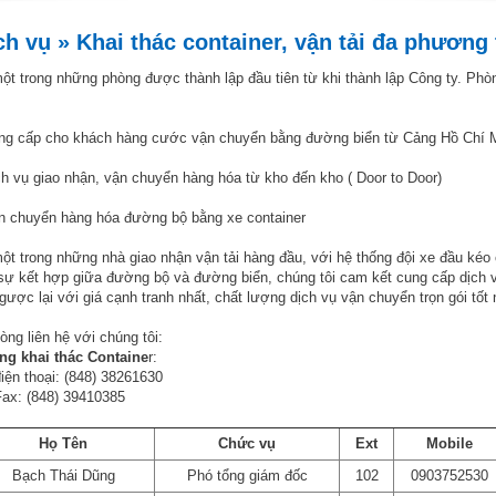
ch vụ » Khai thác container, vận tải đa phương
ột trong những phòng được thành lập đầu tiên từ khi thành lập Công ty. Phòn
ng cấp cho khách hàng cước vận chuyển bằng đường biển từ Cảng Hồ Chí Mi
ch vụ giao nhận, vận chuyển hàng hóa từ kho đến kho ( Door to Door)
n chuyển hàng hóa đường bộ bằng xe container
ột trong những nhà giao nhận vận tải hàng đầu, với hệ thống đội xe đầu kéo
sự kết hợp giữa đường bộ và đường biển, chúng tôi cam kết cung cấp dịch 
gược lại với giá cạnh tranh nhất, chất lượng dịch vụ vận chuyển trọn gói tố
lòng liên hệ với chúng tôi:
ng khai thác Containe
r:
iện thoại: (848) 38261630
ax: (848) 39410385
Họ Tên
Chức vụ
Ext
Mobile
Bạch Thái Dũng
Phó tổng giám đốc
102
0903752530