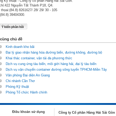
g Kỹ thuật - Công ty cổ phần Hàng hải Sài Gòn.
chỉ:422 Nguyễn Tất Thành P18, Q4.
 thọai:(84.8) 8261627/ 28/ 29/ 30 - 105
(84.8) 39404300.
 cùng chủ đề
9
Kinh doanh kho bãi
9
Đại lý giao nhận hàng hóa đường biển, đường không, đường bộ
9
Khai thác container, vận tải đa phương thức
9
Dịch vụ cung ứng tàu biển, môi giới hàng hải, đại lý tàu biển
9
Dịch vụ vận chuyển container đường sông tuyến TPHCM-Miền Tây
9
Văn phòng Đại diện An Giang
9
Chi nhánh Cần Thơ
9
Phòng Kỹ thuật
9
Phòng Tổ chức Hành chính
Điều khoản sử dụng
Công ty Cổ phần Hàng Hải Sài Gòn