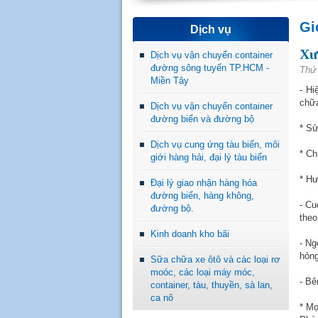
Gi
Dịch vụ
Xư
Dịch vụ vận chuyển container
đường sông tuyến TP.HCM -
Thứ 
Miền Tây
- Hi
chữa
Dịch vụ vận chuyển container
đường biển và đường bộ
* Sử
Dịch vụ cung ứng tàu biển, môi
* Ch
giới hàng hải, đại lý tàu biển
* Hư
Đại lý giao nhận hàng hóa
đường biển, hàng không,
- Cu
đường bộ.
theo
Kinh doanh kho bãi
- Ng
hỏng
Sữa chữa xe ôtô và các loại rơ
moóc, các loại máy móc,
- Bê
container, tàu, thuyền, sà lan,
ca nô
* Mọi