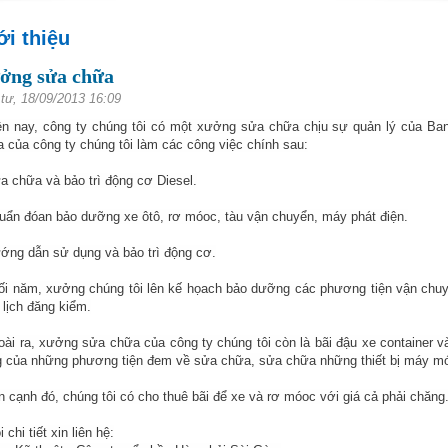
ới thiệu
ởng sửa chữa
tư, 18/09/2013 16:09
ện nay, công ty chúng tôi có một xưởng sửa chữa chịu sự quản lý của Ba
 của công ty chúng tôi làm các công việc chính sau:
a chữa và bảo trì động cơ Diesel.
uẩn đóan bảo dưỡng xe ôtô, rơ móoc, tàu vận chuyển, máy phát điện.
ớng dẫn sử dụng và bảo trì động cơ.
ối năm, xưởng chúng tôi lên kế họach bảo dưỡng các phương tiện vận chuyể
 lịch đăng kiểm.
oài ra, xưởng sửa chữa của công ty chúng tôi còn là bãi đậu xe container v
 của những phương tiện đem về sửa chữa, sửa chữa những thiết bị máy móc
n cạnh đó, chúng tôi có cho thuê bãi để xe và rơ móoc với giá cả phải chăng
 chi tiết xin liên hệ: