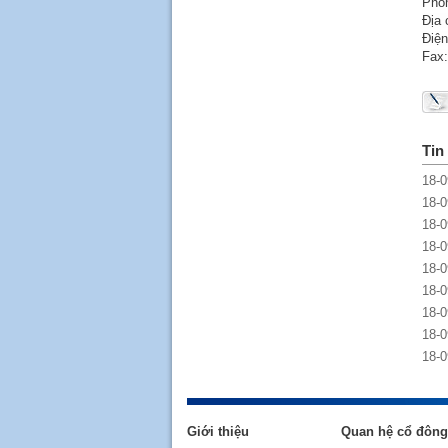
Phòn
Địa 
Điện
Fax:
Tin
18-0
18-0
18-0
18-0
18-0
18-0
18-0
18-0
18-0
Giới thiệu
Quan hệ cổ đông