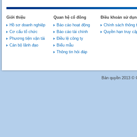
Giới thiệu
Quan hệ cổ đông
Điều khoản sử dụn
Hồ sơ doanh nghiệp
Báo cáo hoạt động
Chính sách thông t
Cơ cấu tổ chức
Báo cáo tài chính
Quyền hạn truy cậ
Phương tiện vận tải
Điều lệ công ty
Cán bộ lãnh đạo
Biểu mẫu
Thông tin hỏi đáp
Bản quyền 2013 © C