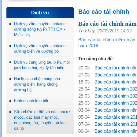
Báo cáo tài chính
Dịch vụ
Báo cáo tài chính nă
Dịch vụ vận chuyển container
đường sông tuyến TP.HCM -
Thứ bảy, 23/03/2019 14:03
Miền Tây
Báo cáo tài chính kiểm toá
năm 2018
Dịch vụ vận chuyển container
đường biển và đường bộ
Tin cùng chủ đề
Dịch vụ cung ứng tàu biển, môi
giới hàng hải, đại lý tàu biển
20-03
Báo cáo tài chính năm
27-03
Báo cáo tài chính năm
Đại lý giao nhận hàng hóa
18-03
Báo cáo tài chính năm
đường biển, hàng không,
25-04
Báo cáo tài chinh 202
đường bộ.
25-03
Báo cáo tài chinh 202
Kinh doanh kho bãi
25-03
Báo cáo tài chinh 202
03-04
Báo cáo tài chính nă
Sữa chữa xe ôtô và các loại rơ
05-04
Báo cáo tài chính 20
moóc, các loại máy móc,
container, tàu, thuyền, sà lan,
07-04
Báo cáo tài chính 20
ca nô
06-04
Báo cáo tài chính nă