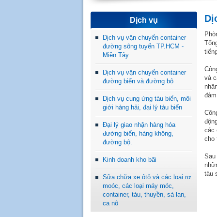
Dị
Dịch vụ
Phòn
Dịch vụ vận chuyển container
Tổng
đường sông tuyến TP.HCM -
tiến
Miền Tây
Công
Dịch vụ vận chuyển container
và c
đường biển và đường bộ
nhân
đảm 
Dịch vụ cung ứng tàu biển, môi
giới hàng hải, đại lý tàu biển
Công
động
Đại lý giao nhận hàng hóa
các 
đường biển, hàng không,
cho 
đường bộ.
Sau 
Kinh doanh kho bãi
nhữn
tàu 
Sữa chữa xe ôtô và các loại rơ
moóc, các loại máy móc,
container, tàu, thuyền, sà lan,
ca nô