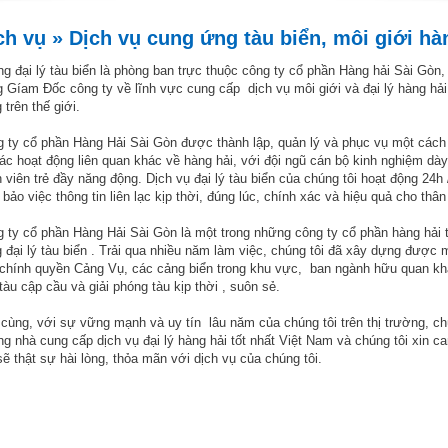
ch vụ » Dịch vụ cung ứng tàu biển, môi giới hàn
g đại lý tàu biển là phòng ban trực thuộc công ty cổ phần Hàng hải Sài Gòn,
 Gíam Đốc công ty về lĩnh vực cung cấp dịch vụ môi giới và đại lý hàng hải
g trên thế giới.
 ty cổ phần Hàng Hải Sài Gòn được thành lập, quản lý và phục vụ một cách c
ác hoạt động liên quan khác về hàng hải, với đội ngũ cán bộ kinh nghiệm dà
 viên trẻ đầy năng động. Dịch vụ đại lý tàu biển của chúng tôi hoạt động 24
bảo việc thông tin liên lạc kịp thời, đúng lúc, chính xác và hiệu quả cho thâ
 ty cổ phần Hàng Hải Sài Gòn là một trong những công ty cổ phần hàng hải t
 đại lý tàu biển . Trải qua nhiều năm làm việc, chúng tôi đã xây dựng được
chính quyền Cảng Vụ, các cảng biển trong khu vực, ban ngành hữu quan kh
tàu cập cầu và giải phóng tàu kịp thời , suôn sẻ.
cùng, với sự vững mạnh và uy tín lâu năm của chúng tôi trên thị trường, ch
g nhà cung cấp dịch vụ đại lý hàng hải tốt nhất Việt Nam và chúng tôi xin ca
sẽ thật sự hài lòng, thỏa mãn với dịch vụ của chúng tôi.