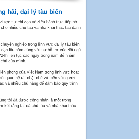
g hải, đại lý tàu biển
 được sự chỉ đạo và điều hành trực tiếp bởi
 cho nhiều chủ tàu và nhà khai thác tàu danh
huyên nghiệp trong lĩnh vực đại lý tàu biển
y dạn lâu năm cùng với sự hỗ trợ của đội ngũ
h /24h liên tục các ngày trong năm để nhằm
n chủ của mình.
iên phong của Việt Nam trong lĩnh vực hoạt
 mối quan hệ rất chặt chẽ và bền vững với
ác và nhiều chủ hàng để đảm bảo quy trình
úng tôi đã được công nhận là một trong
m kết rằng tất cả chủ tàu và nhà khai thác