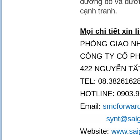
đường bộ và đường
cạnh tranh.
Mọi chi tiết xin l
PHÒNG GIAO NH
CÔNG TY CỔ PH
422 NGUYỄN TẤ
TEL: 08.38261628
HOTLINE: 0903.9
Email:
smcforwar
synt@saig
Website:
www.sai