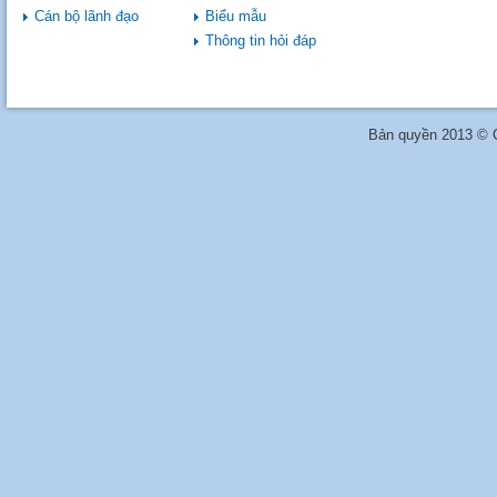
Cán bộ lãnh đạo
Biểu mẫu
Thông tin hỏi đáp
Bản quyền 2013 © C